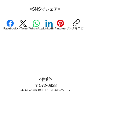
<SNSでシェア>
リンクをコピー
Facebook
X (Twitter)
WhatsApp
LinkedIn
Pinterest
<住所>
〒572-0838
大阪府寝屋川市八坂町25-5
<電話番号&FAX>
072-838-8620
<営業時間>
PM1:00～PM6:00