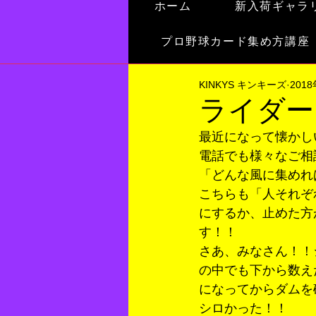
ホーム
新入荷ギャラ
プロ野球カード集め方講座
KINKYS キンキーズ
201
ライダー
最近になって懐かし
電話でも様々なご相
「どんな風に集めれ
こちらも「人それぞ
にするか、止めた方
す！！
さあ、みなさん！！
の中でも下から数え
になってからダムを
シロかった！！