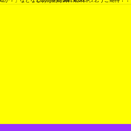
知か？」などなど…。企画倒れ気味に、乞うご期待！！
Copyright (C) 2007 キンキーズ