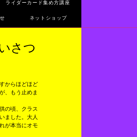
ライダーカード集め方講座
せ
ネットショップ
いさつ
すからほどほど
が、もう止めま
供の頃、クラス
いました。大人
れが本当にオモ