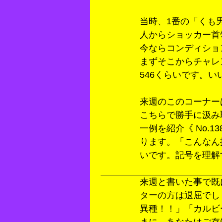
当時、1番の「くも
人からショッカー首
今ならコンディショ
まずそこからチャレン
546くらいです。
来週のこのコーナー
こちらで勝手に汲み
一例を紹介《 No.
ります。「こんなん
いです。記号を理解
来週と書いた事で既
ターの方は退屈でし
異種！！」「カルビ