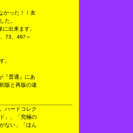
いなかった！！友
した。
単に出来ます。
73、497～
す。
柄が『普通』にあ
初版と再版の違
。ハードコレク
ド」、「究極の
がない」「ほん