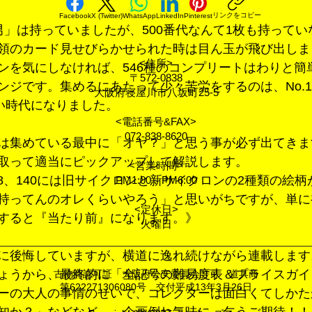
リンクをコピー
Facebook
X (Twitter)
WhatsApp
LinkedIn
Pinterest
男」は持っていましたが、500番代なんて1枚も持って
領のカード見せびらかせられた時は目ん玉が飛び出しま
<住所>
ンを気にしなければ、546種のコンプリートはわりと簡
〒572-0838
ジです。集めるにあたって少々苦労をするのは、No.1、
大阪府寝屋川市八坂町25-5
いい時代になりました。
<電話番号&FAX>
072-838-8620
は集めている最中に「オヤ？」と思う事が必ず出てきま
取って適当にピックアップして解説します。
<営業時間>
138、140には旧サイクロンと新サイクロンの2種類の絵
PM1:00～PM6:00
持ってんのオレくらいやろう」と思いがちですが、単に
<定休日>
すると『当たり前』になります。》
火曜日
に後悔していますが、横道に逸れ続けながら連載します
ょうから、最終的に「全記号の難易度表＆プライスガイ
古物商認可証 大阪府公安委員会許可 道具商
第622271306080号 交付平成13年3月26日
ーの大人の事情のせいで、コレクターは面白くてしかた