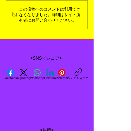
この投稿へのコメントは利用でき
旧カルビー仮面ライダー
旧カルビー仮面
なくなりました。詳細はサイト所
カード No.343 SR15のフ
カード No.129 
有者にお問い合わせください。
リをしたKR15
ール本郷」
<SNSでシェア>
リンクをコピー
Facebook
X (Twitter)
WhatsApp
LinkedIn
Pinterest
<住所>