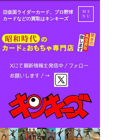
旧仮面ライダーカード、プロ野球
ME
NU
カードなどの買取はキンキーズ
Xにて最新情報を発信中！
フォロー
お願いします！→