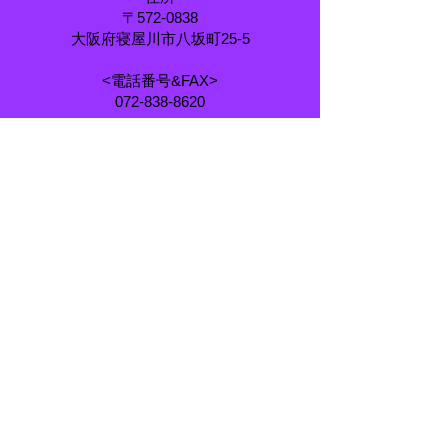
〒572-0838
大阪府寝屋川市八坂町25-5
<電話番号&FAX>
072-838-8620
<営業時間>
PM1:00～PM6:00
<定休日>
火曜日
昭和時代のカードとおも
ちゃ専門店