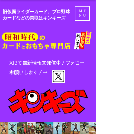
旧仮面ライダーカード、プロ野球
ME
NU
カードなどの買取はキンキーズ
Xにて最新情報を発信中！
フォロー
お願いします！→