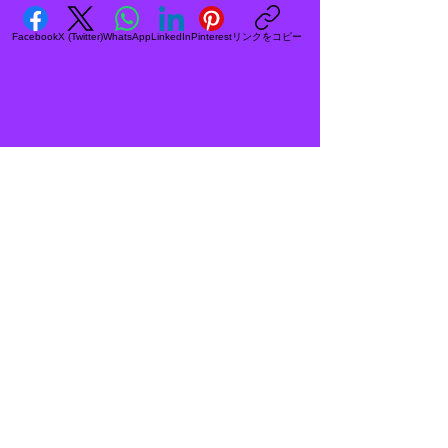
リンクをコピー
Facebook
X (Twitter)
WhatsApp
LinkedIn
Pinterest
<住所>
〒572-0838
大阪府寝屋川市八坂町25-5
<電話番号&FAX>
072-838-8620
<営業時間>
PM1:00～PM6:00
<定休日>
火曜日