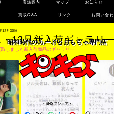
リー
店舗案内
マップ
お知らせ
買取Q&A
リンク
お問い合わ
1年12月30日
11・12月新入荷ギャラリ
昭和時代のカードとおもちゃ専門店
月に買取しました新入荷商品のギャラリー
<SNSでシェア>