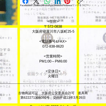
リンクをコピー
Facebook
X (Twitter)
WhatsApp
LinkedIn
Pinterest
<住所>
〒572-0838
大阪府寝屋川市八坂町25-5
<電話番号&FAX>
072-838-8620
<営業時間>
PM1:00～PM6:00
<定休日>
火曜日
古物商認可証 大阪府公安委員会許可 道具商
第622271306080号 交付平成13年3月26日