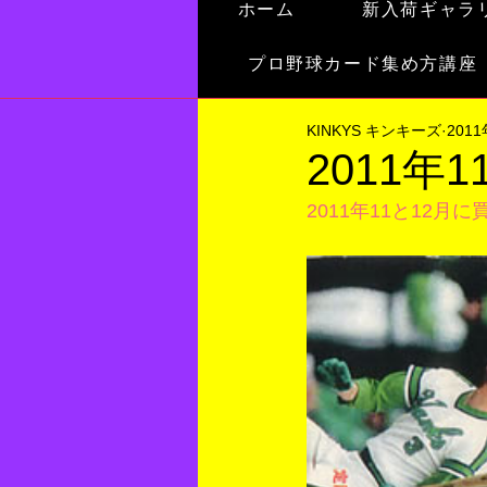
ホーム
新入荷ギャラ
プロ野球カード集め方講座
KINKYS キンキーズ
201
2011年
2011年11と12