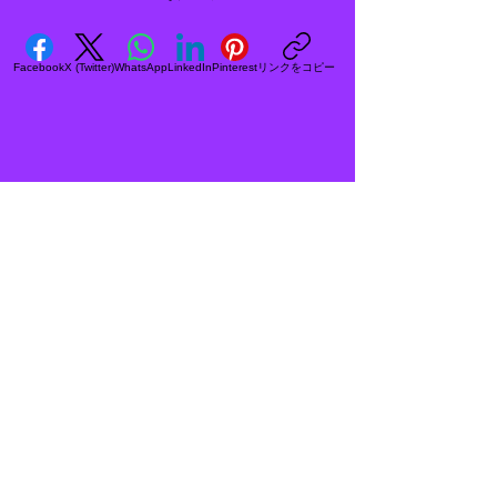
リンクをコピー
Facebook
X (Twitter)
WhatsApp
LinkedIn
Pinterest
<住所>
〒572-0838
大阪府寝屋川市八坂町25-5
<電話番号&FAX>
072-838-8620
<営業時間>
PM1:00～PM6:00