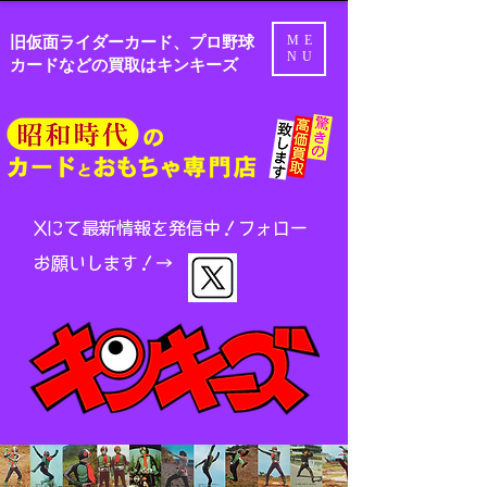
旧仮面ライダーカード、プロ野球
ME
NU
カードなどの買取はキンキーズ
Xにて最新情報を発信中！
フォロー
お願いします！→