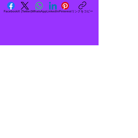
リンクをコピー
Facebook
X (Twitter)
WhatsApp
LinkedIn
Pinterest
<住所>
〒572-0838
大阪府寝屋川市八坂町25-5
<電話番号&FAX>
072-838-8620
<営業時間>
PM1:00～PM6:00
<定休日>
火曜日