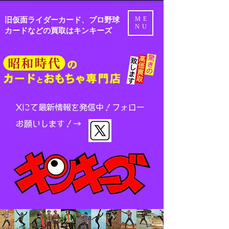
旧仮面ライダーカード、プロ野球
ME
NU
カードなどの買取はキンキーズ
Xにて最新情報を発信中！
フォロー
お願いします！→