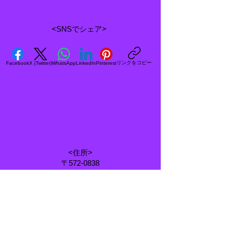
<SNSでシェア>
リンクをコピー
Facebook
X (Twitter)
WhatsApp
LinkedIn
Pinterest
<住所>
〒572-0838
大阪府寝屋川市八坂町25-5
<電話番号&FAX>
072-838-8620