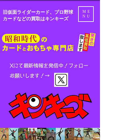
旧仮面ライダーカード、プロ野球
ME
NU
カードなどの買取はキンキーズ
Xにて最新情報を発信中！
フォロー
お願いします！→