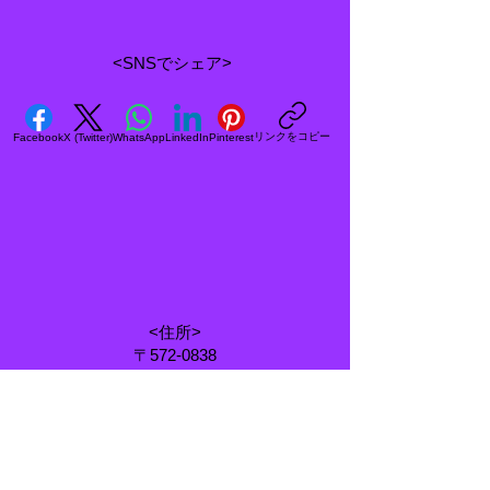
<SNSでシェア>
リンクをコピー
Facebook
X (Twitter)
WhatsApp
LinkedIn
Pinterest
<住所>
〒572-0838
大阪府寝屋川市八坂町25-5
<電話番号&FAX>
072-838-8620