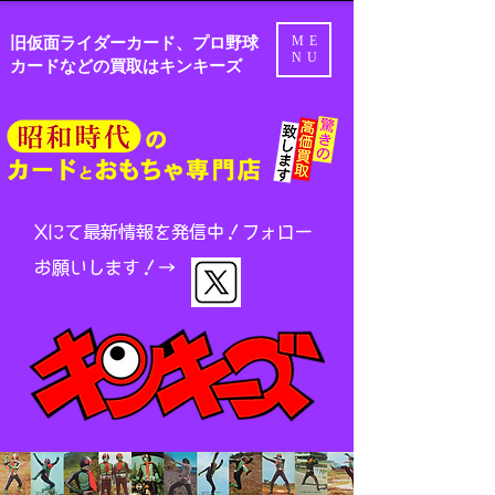
旧仮面ライダーカード、プロ野球
ME
NU
カードなどの買取はキンキーズ
Xにて最新情報を発信中！
フォロー
お願いします！→