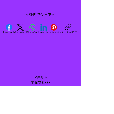
<SNSでシェア>
リンクをコピー
Facebook
X (Twitter)
WhatsApp
LinkedIn
Pinterest
<住所>
〒572-0838
大阪府寝屋川市八坂町25-5
<電話番号&FAX>
072-838-8620