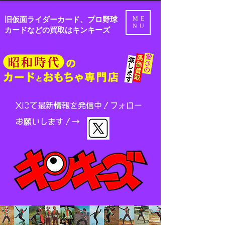
旧仮面ライダーカード、プロ野球
ME
NU
カードなどの買取はキンキーズ
Xにて最新情報を発信中！
フォロー
お願いします！→