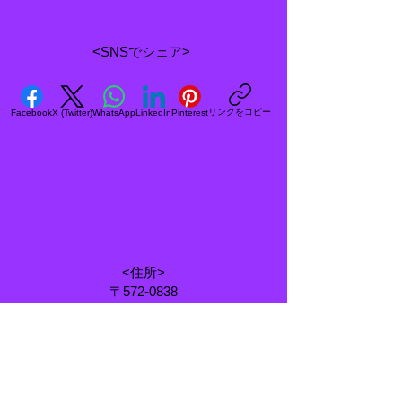
<SNSでシェア>
リンクをコピー
Facebook
X (Twitter)
WhatsApp
LinkedIn
Pinterest
<住所>
〒572-0838
大阪府寝屋川市八坂町25-5
<電話番号&FAX>
072-838-8620