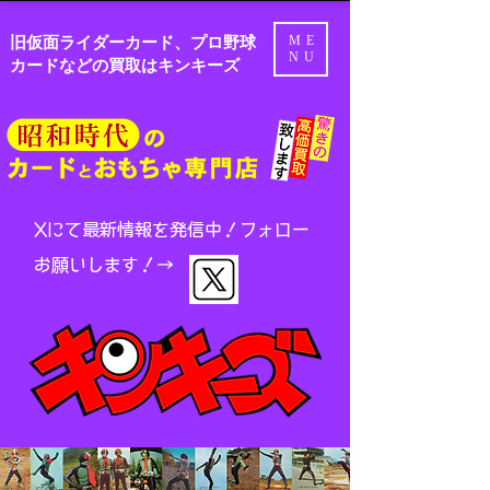
旧仮面ライダーカード、プロ野球
ME
NU
カードなどの買取はキンキーズ
Xにて最新情報を発信中！
フォロー
お願いします！→